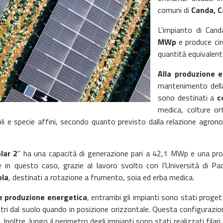
comuni di
Canda, C
L’impianto di Cand
MWp
e produce ci
quantità equivalent
Alla produzione e
mantenimento della 
sono destinati a
c
medica, colture or
li e specie affini, secondo quanto previsto dalla relazione agrono
lar 2
” ha una capacità di generazione pari a 42,1 MWp e una pro
in questo caso, grazie al lavoro svolto con l’Università di Pad
ola
, destinati a rotazione a frumento, soia ed erba medica.
 e produzione energetica
, entrambi gli impianti sono stati progett
 metri dal suolo quando in posizione orizzontale. Questa configurazi
 Inoltre, lungo il perimetro degli impianti sono stati realizzati filar