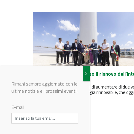
Edison completa in Abruzzo il rinnovo dell'int
parco eolico del Gruppo
Rimani sempre aggiornato con le
Il rinnovamento ha consentito di aumentare di due v
ultime notizie e i prossimi eventi.
e mezzo la produzione di energia rinnovabile, che oggi
raggiunge 355...
E-mail