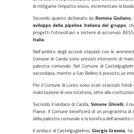
di mitigarne l’impatto visivo, incrementare la biodive
Secondo quanto dichiarato da
Romina Giuliano
,
sviluppo della pipeline italiana del gruppo
, c
progetti fotovoltaici e sistemi di accumulo BESS.
Italia
.
Nell’ambito degli accordi stipulati con le amminist
Comune di Canda sono previsti interventi di manut
palestra comunale. Nel Comune di Castelgugliel
secondaria, mentre a San Bellino è previsto un int
Per il Comune di Loreo sono stati stanziati fondi d
realizzazione di una rotatoria, oltre alla costruzi
Secondo il sindaco di Canda,
Simone Ghirelli
, il 
Paese. Il Comune beneficerà di un programma di in
della palestra comunale e la bonifica dell’amianto 
Il sindaco di Castelguglielmo,
Giorgio Grassia
, ha