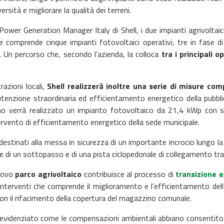
rsità e migliorare la qualità dei terreni.
 Power Generation Manager Italy di Shell, i due impianti agrivoltaic
he comprende cinque impianti fotovoltaici operativi, tre in fase di
 Un percorso che, secondo l’azienda, la colloca
tra i principali o
razioni locali,
Shell realizzerà inoltre una serie di misure comp
enzione straordinaria ed efficientamento energetico della pubblica 
mo verrà realizzato un impianto fotovoltaico da 21,4 kWp con
ervento di efficientamento energetico della sede municipale.
estinati alla messa in sicurezza di un importante incrocio lungo la
one di un sottopasso e di una pista ciclopedonale di collegamento tra
nuovo
parco agrivoltaico
contribuisce al processo di
transizione 
terventi che comprende il miglioramento e l’efficientamento dell’il
con il rifacimento della copertura del magazzino comunale.
 evidenziato come le compensazioni ambientali abbiano consentito 