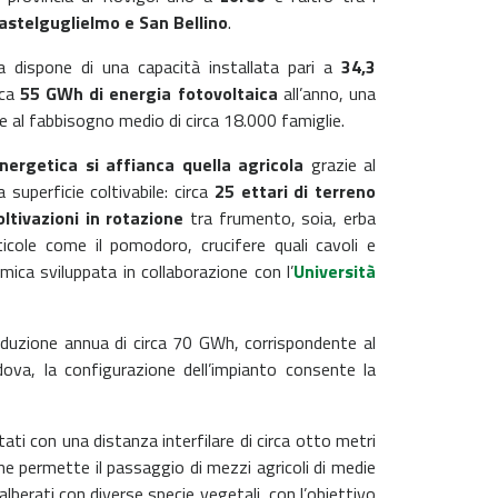
astelguglielmo e San Bellino
.
a dispone di una capacità installata pari a
34,3
rca
55 GWh di energia fotovoltaica
all’anno, una
e al fabbisogno medio di circa 18.000 famiglie.
nergetica si affianca quella agricola
grazie al
superficie coltivabile: circa
25 ettari di terreno
oltivazioni in rotazione
tra frumento, soia, erba
ticole come il pomodoro, crucifere quali cavoli e
mica sviluppata in collaborazione con l’
Università
duzione annua di circa 70 GWh, corrispondente al
ova, la configurazione dell’impianto consente la
ati con una distanza interfilare di circa otto metri
one permette il passaggio di mezzi agricoli di medie
i alberati con diverse specie vegetali, con l’obiettivo