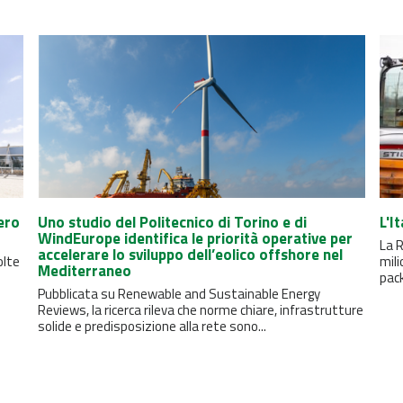
ero
Uno studio del Politecnico di Torino e di
L'I
WindEurope identifica le priorità operative per
La R
accelerare lo sviluppo dell’eolico offshore nel
olte
mili
Mediterraneo
pack
Pubblicata su Renewable and Sustainable Energy
Reviews, la ricerca rileva che norme chiare, infrastrutture
solide e predisposizione alla rete sono...