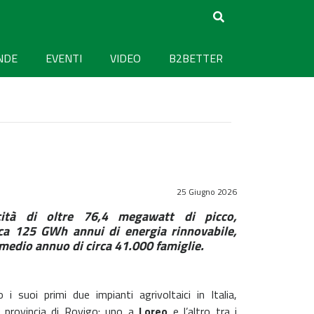
NDE
EVENTI
VIDEO
B2BETTER
25 Giugno 2026
ità di oltre 76,4 megawatt di picco,
ca 125 GWh annui di energia rinnovabile,
medio annuo di circa 41.000 famiglie.
 i suoi primi due impianti agrivoltaici in Italia,
n provincia di Rovigo: uno a
Loreo
e l’altro tra i