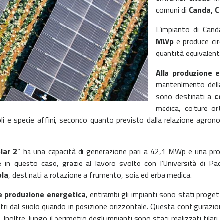
comuni di
Canda, C
L’impianto di Cand
MWp
e produce ci
quantità equivalent
Alla produzione e
mantenimento della 
sono destinati a
c
medica, colture or
li e specie affini, secondo quanto previsto dalla relazione agrono
lar 2
” ha una capacità di generazione pari a 42,1 MWp e una pro
in questo caso, grazie al lavoro svolto con l’Università di Pad
ola
, destinati a rotazione a frumento, soia ed erba medica.
 e produzione energetica
, entrambi gli impianti sono stati progett
 metri dal suolo quando in posizione orizzontale. Questa configurazi
 Inoltre, lungo il perimetro degli impianti sono stati realizzati filar