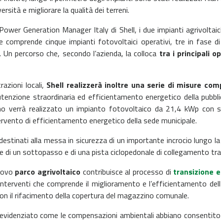
rsità e migliorare la qualità dei terreni.
 Power Generation Manager Italy di Shell, i due impianti agrivoltaic
he comprende cinque impianti fotovoltaici operativi, tre in fase di
 Un percorso che, secondo l’azienda, la colloca
tra i principali o
razioni locali,
Shell realizzerà inoltre una serie di misure comp
enzione straordinaria ed efficientamento energetico della pubblica 
mo verrà realizzato un impianto fotovoltaico da 21,4 kWp con
ervento di efficientamento energetico della sede municipale.
estinati alla messa in sicurezza di un importante incrocio lungo la
one di un sottopasso e di una pista ciclopedonale di collegamento tra
nuovo
parco agrivoltaico
contribuisce al processo di
transizione 
terventi che comprende il miglioramento e l’efficientamento dell’il
con il rifacimento della copertura del magazzino comunale.
 evidenziato come le compensazioni ambientali abbiano consentito 