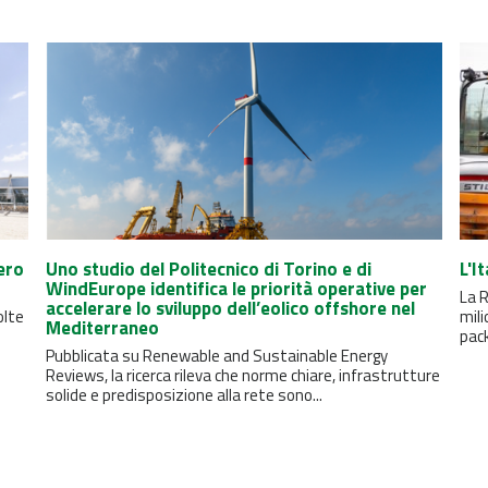
ero
Uno studio del Politecnico di Torino e di
L'I
WindEurope identifica le priorità operative per
La R
accelerare lo sviluppo dell’eolico offshore nel
olte
mili
Mediterraneo
pack
Pubblicata su Renewable and Sustainable Energy
Reviews, la ricerca rileva che norme chiare, infrastrutture
solide e predisposizione alla rete sono...