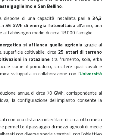
astelguglielmo e San Bellino
.
a dispone di una capacità installata pari a
34,3
rca
55 GWh di energia fotovoltaica
all’anno, una
e al fabbisogno medio di circa 18.000 famiglie.
nergetica si affianca quella agricola
grazie al
superficie coltivabile: circa
25 ettari di terreno
oltivazioni in rotazione
tra frumento, soia, erba
ticole come il pomodoro, crucifere quali cavoli e
mica sviluppata in collaborazione con l’
Università
duzione annua di circa 70 GWh, corrispondente al
ova, la configurazione dell’impianto consente la
ati con una distanza interfilare di circa otto metri
one permette il passaggio di mezzi agricoli di medie
i alberati con diverse specie vegetali, con l’obiettivo