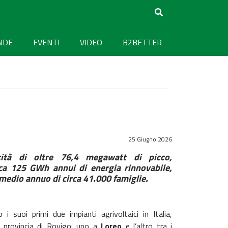
NDE
EVENTI
VIDEO
B2BETTER
25 Giugno 2026
ità di oltre 76,4 megawatt di picco,
ca 125 GWh annui di energia rinnovabile,
medio annuo di circa 41.000 famiglie.
 i suoi primi due impianti agrivoltaici in Italia,
n provincia di Rovigo: uno a
Loreo
e l’altro tra i