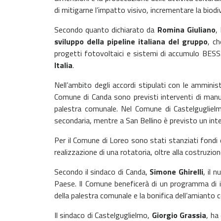
di mitigarne l’impatto visivo, incrementare la biodive
Secondo quanto dichiarato da
Romina Giuliano
,
sviluppo della pipeline italiana del gruppo
, c
progetti fotovoltaici e sistemi di accumulo BESS.
Italia
.
Nell’ambito degli accordi stipulati con le amminist
Comune di Canda sono previsti interventi di manut
palestra comunale. Nel Comune di Castelgugliel
secondaria, mentre a San Bellino è previsto un int
Per il Comune di Loreo sono stati stanziati fondi d
realizzazione di una rotatoria, oltre alla costruzi
Secondo il sindaco di Canda,
Simone Ghirelli
, il 
Paese. Il Comune beneficerà di un programma di in
della palestra comunale e la bonifica dell’amianto 
Il sindaco di Castelguglielmo,
Giorgio Grassia
, ha