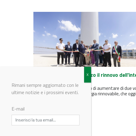
Edison completa in Abruzzo il rinnovo dell'int
parco eolico del Gruppo
Rimani sempre aggiornato con le
Il rinnovamento ha consentito di aumentare di due v
ultime notizie e i prossimi eventi.
e mezzo la produzione di energia rinnovabile, che oggi
raggiunge 355...
E-mail