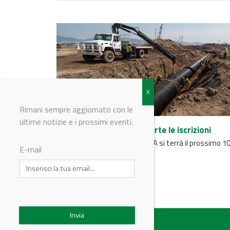
Rimani sempre aggiornato con le
ultime notizie e i prossimi eventi.
TEPPFA Forum 2018: aperte le iscrizioni
L’evento annuale dei di TEPPFA si terrà il prossimo 1
E-mail
aprile a Bruxelles