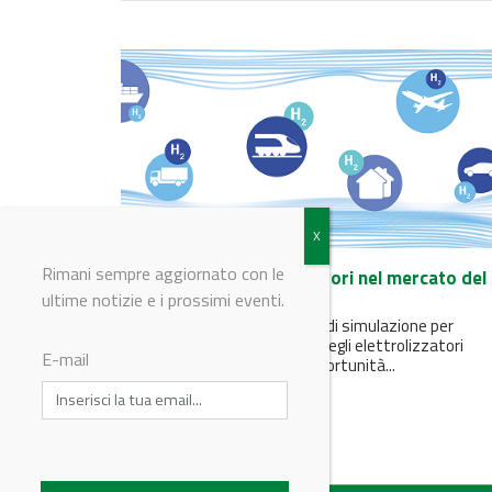
Rimani sempre aggiornato con le
Il ruolo degli elettrolizzatori nel mercato del
Demand Response
ultime notizie e i prossimi eventi.
EPQ ha elaborato un modello di simulazione per
verificare il comportamento degli elettrolizzatori
E-mail
finalizzato a valutarne le opportunità...