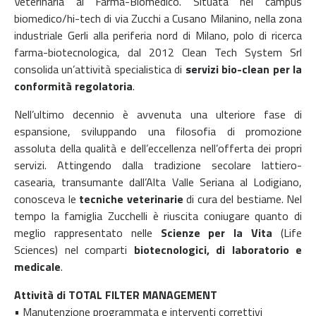
Veterinaria al Farma-Biomedico. Situata nel campus
biomedico/hi-tech di via Zucchi a Cusano Milanino, nella zona
industriale Gerli alla periferia nord di Milano, polo di ricerca
farma-biotecnologica, dal 2012 Clean Tech System Srl
consolida un’attività specialistica di
servizi bio-clean per la
conformità regolatoria
.
Nell’ultimo decennio è avvenuta una ulteriore fase di
espansione, sviluppando una filosofia di promozione
assoluta della qualità e dell’eccellenza nell’offerta dei propri
servizi. Attingendo dalla tradizione secolare lattiero-
casearia, transumante dall’Alta Valle Seriana al Lodigiano,
conosceva le
tecniche veterinarie
di cura del bestiame. Nel
tempo la famiglia Zucchelli è riuscita coniugare quanto di
meglio rappresentato nelle
Scienze per la Vita
(Life
Sciences) nel comparti
biotecnologici, di laboratorio e
medicale
.
Attività di TOTAL FILTER MANAGEMENT
• Manutenzione programmata e interventi correttivi