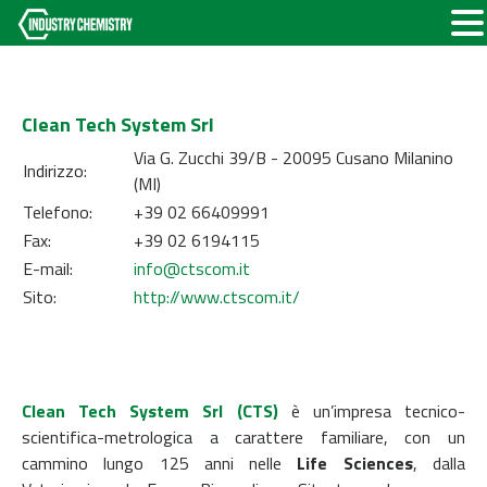
Clean Tech System Srl
Via G. Zucchi 39/B - 20095 Cusano Milanino
Indirizzo:
(MI)
Telefono:
+39 02 66409991
Fax:
+39 02 6194115
E-mail:
info@ctscom.it
Sito:
http://www.ctscom.it/
Clean Tech System Srl (CTS)
è un’impresa tecnico-
scientifica-metrologica a carattere familiare, con un
cammino lungo 125 anni nelle
Life Sciences
, dalla