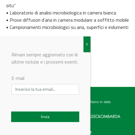
situ”
• Laboratorio di analisi microbiologica in camera bianca
• Prove diffusori d’aria in camera modulare a soffitto mobile
• Campionamenti microbiologici su aria, superfici e indumenti
© Riproduzione riservata
Rimani sempre aggiornato con le
ultime notizie e i prossimi eventi.
E-mail
Testata giornalistica registrata presso il Tribunale di Milano in data
07.02.2017 al n. 60 Editrice Industriale è associata a:
Menu
Categorie