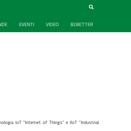
NDE
EVENTI
VIDEO
B2BETTER
nologia IoT “Internet of Things” e IIoT “Industrial