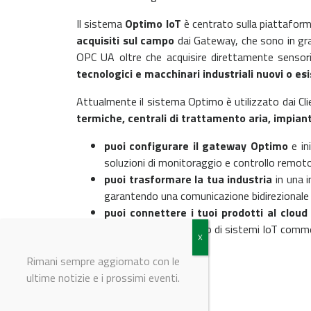
Il sistema
Optimo IoT
è centrato sulla piattaform
acquisiti sul campo
dai Gateway, che sono in gra
OPC UA oltre che acquisire direttamente sensori 
tecnologici e macchinari industriali nuovi o esi
Attualmente il sistema Optimo è utilizzato dai Clien
termiche, centrali di trattamento aria, impianti
puoi configurare il gateway Optimo
e in
soluzioni di monitoraggio e controllo remot
puoi trasformare la tua industria
in una i
garantendo una comunicazione bidirezionale
puoi connettere i tuoi prodotti al cloud
pensate per lo sviluppo di sistemi IoT commer
Rimani sempre aggiornato con le
ultime notizie e i prossimi eventi.
© Riproduzione riservata