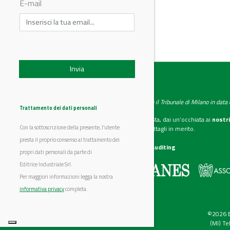
E-mail
IndustryChemistry
Testata giornalistica registrata presso il Tribunale di Milano in dat
Trattamento dei dati personali
Se vuoi diventare nostro inserzionista, dai un’occhiata ai
nostri
Con la sottoscrizione della presente, l’utente
Scarica il mediakit
per maggiori dettagli in merito.
presta il proprio consenso al trattamento dei
La nostra certificazione
CSST WebAuditing
propri dati personali da parte di
Editrice Industriale Srl.
Editrice Industriale è associata a:
Per maggiori informazioni legga la nostra
informativa privacy
completa.
©2026 Ed
(MI) T