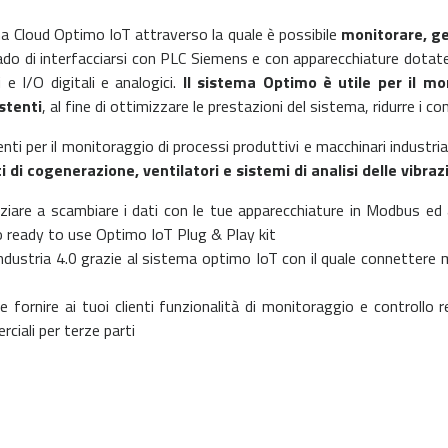
a Cloud Optimo IoT attraverso la quale è possibile
monitorare, ge
do di interfacciarsi con PLC Siemens e con apparecchiature dotat
e I/O digitali e analogici.
Il sistema Optimo è utile per il mo
stenti
, al fine di ottimizzare le prestazioni del sistema, ridurre i 
ti per il monitoraggio di processi produttivi e macchinari industrial
 di cogenerazione, ventilatori e sistemi di analisi delle vibra
iziare a scambiare i dati con le tue apparecchiature in Modbus ed a
o ready to use Optimo IoT Plug & Play kit
ndustria 4.0 grazie al sistema optimo IoT con il quale connettere m
e fornire ai tuoi clienti funzionalità di monitoraggio e controllo
ciali per terze parti