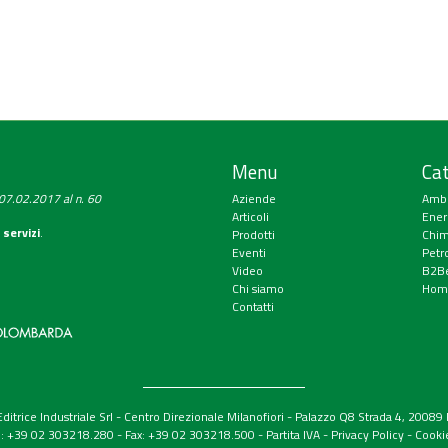
Menu
Cat
a 07.02.2017 al n. 60
Aziende
Amb
Articoli
Ener
 servizi
.
Prodotti
Chim
Eventi
Petr
Video
B2Be
Chi siamo
Hom
Contatti
itrice Industriale Srl - Centro Direzionale Milanofiori - Palazzo Q8 Strada 4, 2008
el: +39 02 303218.280 - Fax: +39 02 303218.500 -
Partita IVA
-
Privacy Policy
-
Cooki