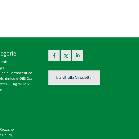
egorie
iente
gia
ico e Farmaceutico
Iscriviti alla Newsletter
olchimico e Oil&Gas
tter – Digital Talk
e
9 Rozzano
e Policy