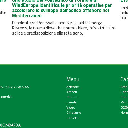
ero
Uno studio del Politecnico di Torino e di
L'I
WindEurope identifica le priorità operative per
La R
accelerare lo sviluppo dell’eolico offshore nel
olte
mili
Mediterraneo
pack
Pubblicata su Renewable and Sustainable Energy
Reviews, la ricerca rileva che norme chiare, infrastrutture
solide e predisposizione alla rete sono...
Menu
Cat
a 07.02.2017 al n. 60
Aziende
Amb
Articoli
Ener
 servizi
.
Prodotti
Chim
Eventi
Petr
Video
B2Be
Chi siamo
Hom
Contatti