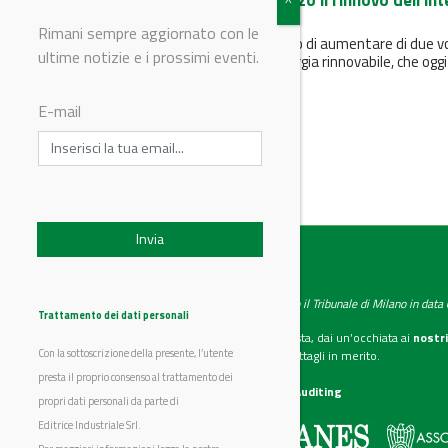
Edison completa in Abruzzo il rinnovo dell'int
parco eolico del Gruppo
Rimani sempre aggiornato con le
Il rinnovamento ha consentito di aumentare di due v
ultime notizie e i prossimi eventi.
e mezzo la produzione di energia rinnovabile, che oggi
raggiunge 355...
E-mail
IndustryChemistry
Testata giornalistica registrata presso il Tribunale di Milano in dat
Trattamento dei dati personali
Se vuoi diventare nostro inserzionista, dai un’occhiata ai
nostri
Con la sottoscrizione della presente, l’utente
Scarica il mediakit
per maggiori dettagli in merito.
presta il proprio consenso al trattamento dei
La nostra certificazione
CSST WebAuditing
propri dati personali da parte di
Editrice Industriale Srl.
Editrice Industriale è associata a: