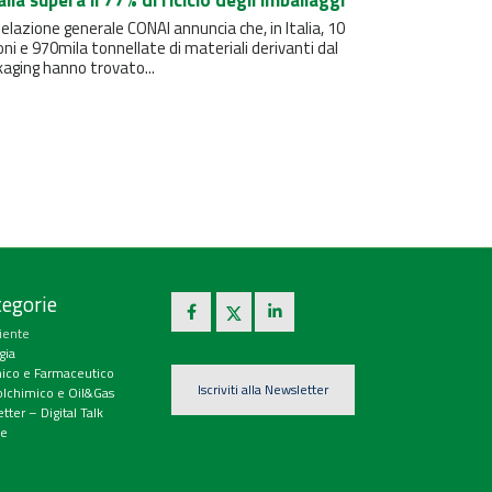
talia supera il 77% di riciclo degli imballaggi
elazione generale CONAI annuncia che, in Italia, 10
oni e 970mila tonnellate di materiali derivanti dal
aging hanno trovato...
egorie
iente
gia
ico e Farmaceutico
Iscriviti alla Newsletter
olchimico e Oil&Gas
tter – Digital Talk
e