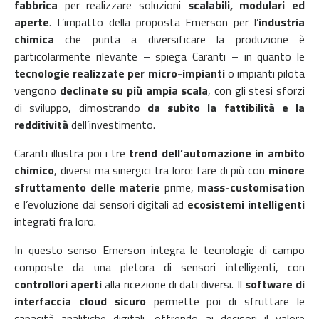
fabbrica
per realizzare soluzioni
scalabili, modulari ed
aperte
. L’impatto della proposta Emerson per l’
industria
chimica
che punta a diversificare la produzione è
particolarmente rilevante – spiega Caranti – in quanto le
tecnologie realizzate per micro-impianti
o impianti pilota
vengono
declinate su più ampia scala
, con gli stesi sforzi
di sviluppo, dimostrando
da subito la fattibilità e la
redditività
dell’investimento.
Caranti illustra poi i tre
trend dell’automazione in ambito
chimico
, diversi ma sinergici tra loro:
fare di più con
minore
sfruttamento delle materie
prime,
mass-customisation
e l’evoluzione dai sensori digitali ad
ecosistemi intelligenti
integrati fra loro.
In questo senso Emerson integra le tecnologie di campo
composte da una pletora di sensori intelligenti, con
controllori aperti
alla ricezione di dati diversi. Il
software di
interfaccia cloud sicuro
permette poi di sfruttare le
capacità analitiche digitali, offrendo ai decisori il valore