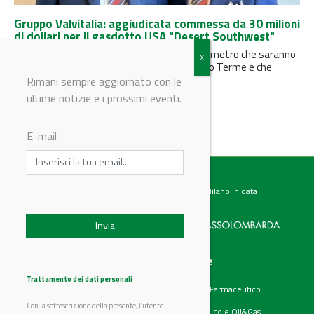
Gruppo Valvitalia: aggiudicata commessa da 30 milioni
di dollari per il gasdotto USA "Desert Southwest"
La fornitura riguarda 94 valvole di grande diametro che saranno
realizzate nello stabilimento di Rivanazzano Terme e che
saranno destinate...
Rimani sempre aggiornato con le
ultime notizie e i prossimi eventi.
E-mail
Testata giornalistica registrata presso il Tribunale di Milano in data
07.02.2017 al n. 60 Editrice Industriale è associata a:
Menu
Categorie
Chi siamo
Ambiente
Trattamento dei dati personali
Articoli
Chimico e Farmaceutico
Prodotti
Energia
Con la sottoscrizione della presente, l’utente
Aziende
Petrolchimico e Oil&Gas