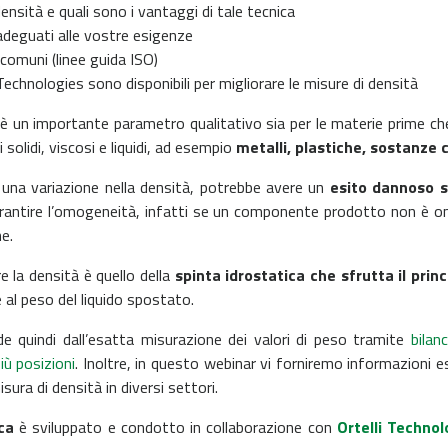
nsità e quali sono i vantaggi di tale tecnica
adeguati alle vostre esigenze
comuni (linee guida ISO)
hnologies sono disponibili per migliorare le misure di densità
è un importante parametro qualitativo sia per le materie prime che 
solidi, viscosi e liquidi, ad esempio
metalli, plastiche, sostanze c
una variazione nella densità, potrebbe avere un
esito dannoso s
rantire l’omogeneità, infatti se un componente prodotto non è omo
e.
la densità è quello della
spinta idrostatica che sfrutta il prin
 al peso del liquido spostato.
e quindi dall’esatta misurazione dei valori di peso tramite
bilan
iù posizioni
. Inoltre, in questo webinar vi forniremo informazioni es
ura di densità in diversi settori.
ca
è sviluppato e condotto in collaborazione con
Ortelli Technol