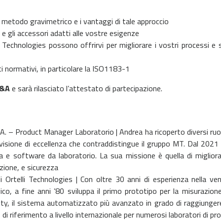
 il metodo gravimetrico e i vantaggi di tale approccio
 gli accessori adatti alle vostre esigenze
chnologies possono offrirvi per migliorare i vostri processi e sem
enti normativi, in particolare la ISO1183-1
Q&A
e sarà rilasciato l’attestato di partecipazione.
.A. – Product Manager Laboratorio | Andrea ha ricoperto diversi ruol
 visione di eccellenza che contraddistingue il gruppo MT. Dal 202
ta e software da laboratorio. La sua missione è quella di migliora
zione, e sicurezza
 Ortelli Technologies | Con oltre 30 anni di esperienza nella ven
co, a fine anni ’80 sviluppa il primo prototipo per la misurazione
, il sistema automatizzato più avanzato in grado di raggiungere 
riferimento a livello internazionale per numerosi laboratori di pro