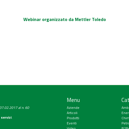
Webinar organizzato da Mettler Toledo
Menu
Cat
a 07.02.2017 al n. 60
Aziende
Amb
Articoli
Ener
 servizi
.
Prodotti
Chim
Eventi
Petr
Video
B2Be