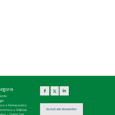
egorie
iente
gia
ico e Farmaceutico
Iscriviti alla Newsletter
olchimico e Oil&Gas
tter – Digital Talk