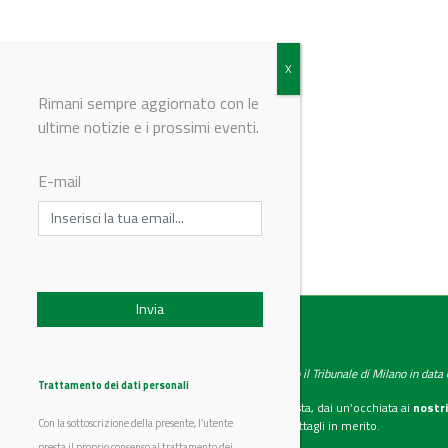
Rimani sempre aggiornato con le
ultime notizie e i prossimi eventi.
E-mail
© Riproduzione riservata
IndustryChemistry
Testata giornalistica registrata presso il Tribunale di Milano in dat
Trattamento dei dati personali
Se vuoi diventare nostro inserzionista, dai un’occhiata ai
nostri
Con la sottoscrizione della presente, l’utente
Scarica il mediakit
per maggiori dettagli in merito.
presta il proprio consenso al trattamento dei