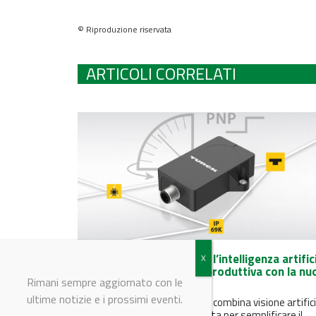
© Riproduzione riservata
ARTICOLI CORRELATI
Turck Banner Italia porta l’intelligenza artific
direttamente sulla linea produttiva con la nu
Rimani sempre aggiornato con le
telecamera TIV
ultime notizie e i prossimi eventi.
TIV - TURCK Intelligent Vision combina visione artifici
AI e potenza di calcolo integrata per semplificare il