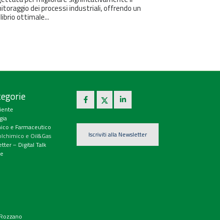
toraggio dei processi industriali, offrendo un
librio ottimale...
egorie
iente
gia
ico e Farmaceutico
Iscriviti alla Newsletter
olchimico e Oil&Gas
tter – Digital Talk
e
9 Rozzano