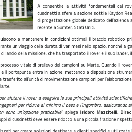
A consentire le attività fondamentali del rov
cuscinetti a sfere a sezione sottile Kaydon Real
di progettazione globale dedicato dell’azienda 
recente a Sumter, Stati Uniti.
scono a mantenere in condizioni ottimali il braccio robotico princi
ante un viaggio della durata di vari mesi nello spazio, nonché a gar
 di lancio della missione, che ha trasportato il rover e il suo lander, i
rocesso vitale di prelievo dei campioni su Marte. Quando il rover è
o e il portapunte entra in azione, mettendo a disposizione strumen
e trasferito all’unità di movimentazione campioni per l’elaborazione a
Marte.
r aiutare il rover a eseguire le sue principali attività scientifiche
ingegneri per ridurre al minimo il peso e l’ingombro, assicurando a
on sono un’opzione praticabile
” spiega
Isidoro Mazzitelli, Di
 gruppi di cuscinetti deve essere ridotto a una piccola frazione rispett
ti per creare soluzioni destinate a clienti specifici e utilizzate i