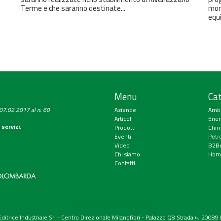
Terme e che saranno destinate...
moni
equi
Menu
Cat
a 07.02.2017 al n. 60
Aziende
Amb
Articoli
Ener
 servizi
.
Prodotti
Chim
Eventi
Petr
Video
B2Be
Chi siamo
Hom
Contatti
itrice Industriale Srl - Centro Direzionale Milanofiori - Palazzo Q8 Strada 4, 2008