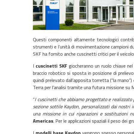
Questi componenti altamente tecnologici contribui
strumenti e l’unità di movimentazione campioni dur
SKF ha fornito anche cuscinetti critici per il veicolo
I
cuscinetti SKF
giocheranno un ruolo chiave nel p
braccio robotico si sposta in posizione di preliev
quindi prelevato dall’apposita torretta (“la mano”) 
Terra per l’analisi tramite una futura missione su 
“
I cuscinetti che abbiamo progettato e realizzato pe
sezione sottile Kaydon, personalizzati dai nostri 
una missione in cui riparazioni e sostituzioni n
Americas
. Per le applicazioni spaziali il peso dei
I
modelli base Kaydon
vengono spesso personalizza