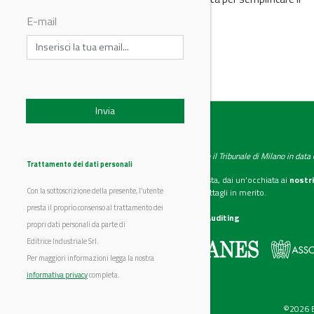
controllo qualità, il...
E-mail
IndustryChemistry
Testata giornalistica registrata presso il Tribunale di Milano in dat
Trattamento dei dati personali
Se vuoi diventare nostro inserzionista, dai un’occhiata ai
nostri
Con la sottoscrizione della presente, l’utente
Scarica il mediakit
per maggiori dettagli in merito.
presta il proprio consenso al trattamento dei
La nostra certificazione
CSST WebAuditing
propri dati personali da parte di
Editrice Industriale Srl.
Editrice Industriale è associata a:
Per maggiori informazioni legga la nostra
informativa privacy
completa.
©2026 Ed