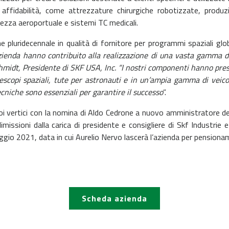
 affidabilità, come attrezzature chirurgiche robotizzate, produz
urezza aeroportuale e sistemi TC medicali.
e pluridecennale in qualità di fornitore per programmi spaziali glob
azienda hanno contribuito alla realizzazione di una vasta gamma di 
midt, Presidente di SKF USA, Inc. “I nostri componenti hanno preso 
lescopi spaziali, tute per astronauti e in un’ampia gamma di veicol
ecniche sono essenziali per garantire il successo
”.
 vertici con la nomina di Aldo Cedrone a nuovo amministratore dele
issioni dalla carica di presidente e consigliere di Skf Industrie 
aggio 2021, data in cui Aurelio Nervo lascerà l’azienda per pension
Scheda azienda