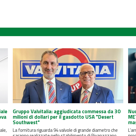
iale
Gruppo Valvitalia: aggiudicata commessa da 30
Nuo
ova
milioni di dollari per il gasdotto USA "Desert
MET
Southwest"
mas
ale,
La fornitura riguarda 94 valvole di grande diametro che
L'ar
saranno realizzate nello stabilimento di Rivanazzano
prog