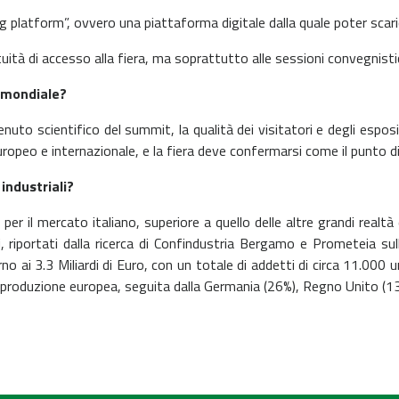
 platform”, ovvero una piattaforma digitale dalla quale poter scarica
tà di accesso alla fiera, ma soprattutto alle sessioni convegnisti
o mondiale?
 scientifico del summit, la qualità dei visitatori e degli esposito
o europeo e internazionale, e la fiera deve confermarsi come il punto 
industriali?
 per il mercato italiano, superiore a quello delle altre grandi real
 riportati dalla ricerca di Confindustria Bergamo e Prometeia sull
 ai 3.3 Miliardi di Euro, con un totale di addetti di circa 11.000 un
 produzione europea, seguita dalla Germania (26%), Regno Unito (13