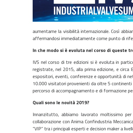
aumentarne la visibilità internazionale. Così abb
affermandosi immediatamente come punto di riferi
In che modo si è evoluta nel corso di queste tr
IVS nel corso di tre edizioni si è evoluta in par
registrate, nel 2015, alla prima edizione, e circ
espositori, eventi, conferenze e opportunità di ne
10.000 visitatori provenienti da oltre 5 continenti
percorso di accompagnamento e di formazione per il 
Quali sono le novità 2019?
Innanzitutto, abbiamo lavorato moltissimo per 
collaborazione con Anima Confindustria Meccanica V
“VIP” tra i principali esperti e decision maker a livel