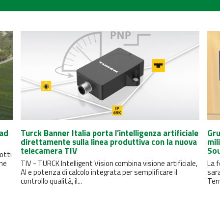
 ad
Turck Banner Italia porta l’intelligenza artificiale
Gru
direttamente sulla linea produttiva con la nuova
mil
telecamera TIV
So
otti
one
TIV - TURCK Intelligent Vision combina visione artificiale,
La f
AI e potenza di calcolo integrata per semplificare il
sar
controllo qualità, il...
Ter