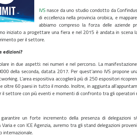
IVS
nasce da uno studio condotto da Confindustr
di eccellenza nella provincia orobica, e mappar
abbiamo compreso la forza delle aziende prod
iamo iniziato a progettare una fiera e nel 2015 è andata in scena l
mento per il settore.
e edizioni?
ticolare in due aspetti: nei numeri e nel percorso. La manifestazi
a 8000 della seconda, datata 2017. Per quest’anno IVS propone una r
tworking. L’area espositiva accoglierà più di 250 espositori ricopre
 e oltre 60 paesi in tutto il mondo. Inoltre, in aggiunta all’appun
settore con più eventi e momenti di confronto tra gli operatori nell
garantire un forte incremento della presenza di delegazioni st
aria e con ICE Agenzia, avremo tra gli stand delegazioni provenien
lo internazionale.