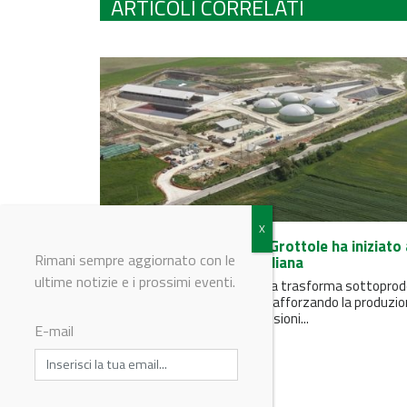
ARTICOLI CORRELATI
Biometano: l'impianto di Grottole ha iniziato
Rimani sempre aggiornato con le
alimentare la rete gas italiana
ultime notizie e i prossimi eventi.
L'impianto di Axpo in Basilicata trasforma sottoprod
agricoli in energia rinnovabile, rafforzando la produzi
nazionale di gas a basse emissioni...
E-mail