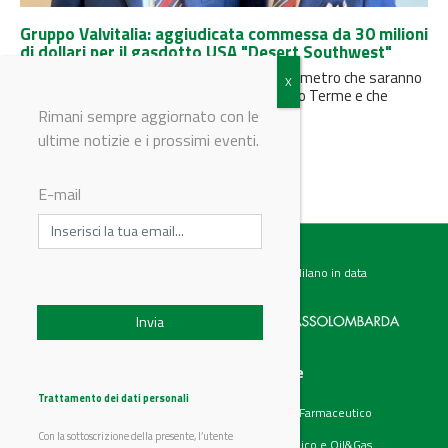
Gruppo Valvitalia: aggiudicata commessa da 30 milioni
di dollari per il gasdotto USA "Desert Southwest"
La fornitura riguarda 94 valvole di grande diametro che saranno
realizzate nello stabilimento di Rivanazzano Terme e che
saranno destinate...
Rimani sempre aggiornato con le
ultime notizie e i prossimi eventi.
E-mail
Testata giornalistica registrata presso il Tribunale di Milano in data
07.02.2017 al n. 60 Editrice Industriale è associata a:
Menu
Categorie
Chi siamo
Ambiente
Trattamento dei dati personali
Articoli
Chimico e Farmaceutico
Prodotti
Energia
Con la sottoscrizione della presente, l’utente
Aziende
Petrolchimico e Oil&Gas