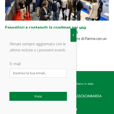
Espositori e contenuti: la roadmap per una
partecipazione mirata a Labotec 2026
Il 27 e 28 ottobre 2026 Labotec tornerà a Fiere di Parma con un
format che integra area espositiva e...
Rimani sempre aggiornato con le
ultime notizie e i prossimi eventi.
E-mail
Testata giornalistica registrata presso il Tribunale di Milano in data
07.02.2017 al n. 60 Editrice Industriale è associata a:
Menu
Categorie