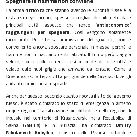
Spegnere le fiamme non conviene
La prima difficoltà che stanno avendo le autorità russe è la
distanza degli incendi, spesso a migliaia di chilometri dalle
principali città, aspetto che rende
‘antieconomico’
raggiungerli per spegnerli.
Così vengono solamente
monitorati. Per stessa ammissione del governo, non è
conveniente ancora spostare personale in massa, perché le
fiamme non minacciano centri abitati. Il fumo però viaggia
veloce, spinto dalle correnti, così anche il sole nelle città è
velato dalle nubi grigie che arrivano da lontano. Come a
Krasnoyarsk, la terza città più grande della Siberia, dove gli
abitanti comincino a respirarle.
Anche per questo, secondo quanto riporta il sito del governo
russo, è stato dichiarato lo stato di emergenza in almeno
cinque regioni: “La situazione più difficile è nella regione di
Irkutsk, nel territorio di Krasnoyarsk, nella Repubblica di
Sakha (Yakutia) e in Buriazia” ha dichiarato
Dmitry
Nikolaevich Kobylkin
, ministro delle Risorse naturali e