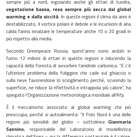
sempre più a nord, ingoiando anche gli ettari di tundra,
vegetazione bassa, resa sempre più secca dal global
warming e dalla siccità
. In queste regioni il clima da anni è
destabilizzato, il vortice polare è debole e le incursioni di aria
calda fanno innalzare le temperature anche 10 o 20 gradi in
più rispetto alla media.
Secondo Greenpeace Russia, quest’anno sono andati in
fumo 12 milioni di ettari in queste regioni e riducendo la
capacità della foresta di assorbire l’anidride carbonica. “E c’è
l’ulteriore problema della fuliggine che cade sul ghiaccio o
sulla neve favorendone lo scioglimento perché, scurendo la
superficie, ne riduce la riflettività e intrappola più calore”, ha
spiegato l’Organizzazione meteorologica mondiale all’Afp.
È il meccanismo associato al global warming che più
preoccupa, perché si autoalimenta: “Il Polo Nord è una delle
regioni più sensibili del globo – sottolinea
Gianmaria
Sannino
, responsabile del Laboratorio di modellistica
climatica dell’Enea – qui la differenza sostanziale è il calore.