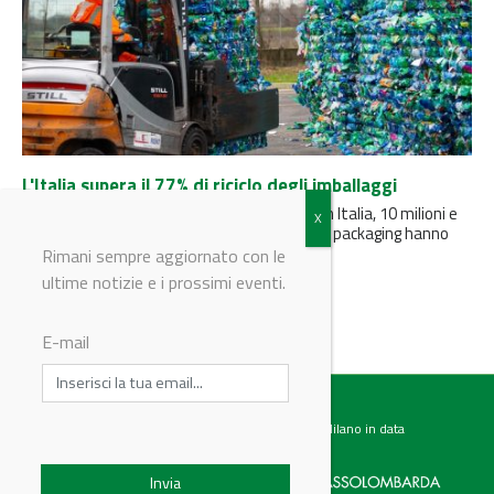
L'Italia supera il 77% di riciclo degli imballaggi
La Relazione generale CONAI annuncia che, in Italia, 10 milioni e
970mila tonnellate di materiali derivanti dal packaging hanno
trovato...
Rimani sempre aggiornato con le
ultime notizie e i prossimi eventi.
E-mail
Testata giornalistica registrata presso il Tribunale di Milano in data
07.02.2017 al n. 60 Editrice Industriale è associata a: