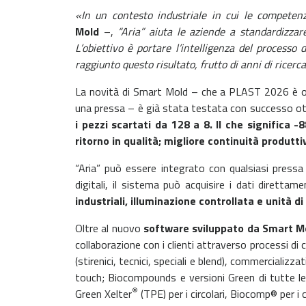
«In un contesto industriale in cui le competenz
Mold
–,
“Aria” aiuta le aziende a standardizzare 
L’obiettivo è portare l’intelligenza del processo
raggiunto questo risultato, frutto di anni di ricerc
La novità di Smart Mold – che a PLAST 2026 è osp
una pressa – è già stata testata con successo 
i pezzi scartati da 128 a 8. Il che significa 
ritorno in qualità; migliore continuità produtti
“Aria” può essere integrato con qualsiasi press
digitali, il sistema può acquisire i dati diretta
industriali, illuminazione controllata e unità d
Oltre al nuovo
software sviluppato da Smart M
collaborazione con i clienti attraverso processi di 
(stirenici, tecnici, speciali e blend), commercializzat
touch; Biocompounds e versioni Green di tutte le 
®
Green Xelter
(TPE) per i circolari, Biocomp® per i 