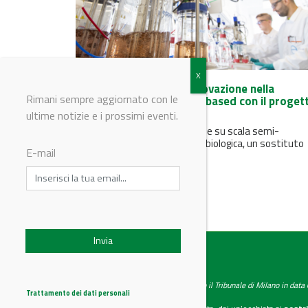
Covestro promuove l'innovazione nella
Rimani sempre aggiornato con le
produzione di anilina bio-based con il proget
Bio4PURConti
ultime notizie e i prossimi eventi.
Il progetto mira alla produzione su scala semi-
industriale di anilina di origine biologica, un sostituto
E-mail
diretto a basse emissioni di...
IndustryChemistry
Testata giornalistica registrata presso il Tribunale di Milano in dat
Trattamento dei dati personali