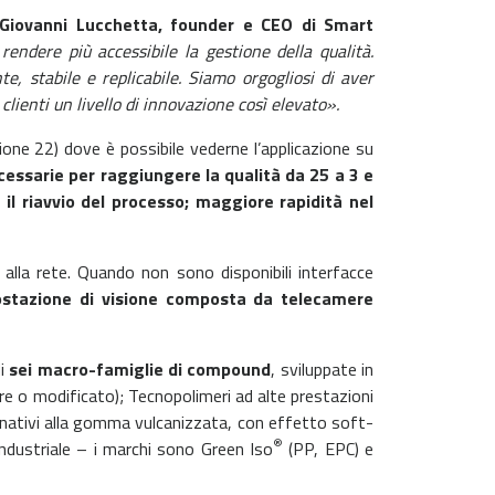
Giovanni Lucchetta,
founder e CEO di Smart
rendere più accessibile la gestione della qualità.
e, stabile e replicabile. Siamo orgogliosi di aver
 clienti un livello di innovazione così elevato».
ne 22) dove è possibile vederne l’applicazione su
ecessarie per raggiungere la qualità da 25 a 3 e
 il riavvio del processo; maggiore rapidità nel
lla rete. Quando non sono disponibili interfacce
postazione di visione composta da telecamere
di
sei macro-famiglie di compound
, sviluppate in
ibre o modificato); Tecnopolimeri ad alte prestazioni
ernativi alla gomma vulcanizzata, con effetto soft-
®
ndustriale – i marchi sono Green Iso
(PP, EPC) e