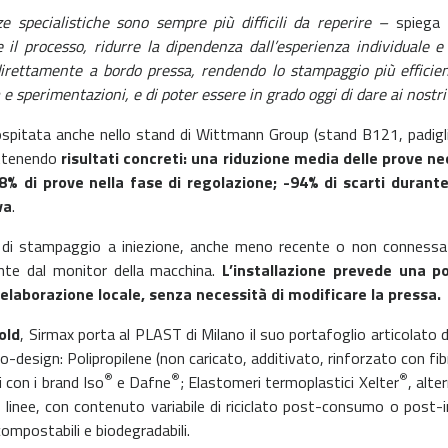
e specialistiche sono sempre più difficili da reperire –
spiega
il processo, ridurre la dipendenza dall’esperienza individuale e 
 direttamente a bordo pressa, rendendo lo stampaggio più efficient
a e sperimentazioni, e di poter essere in grado oggi di dare ai nostri
itata anche nello stand di Wittmann Group (stand B121, padiglio
ottenendo
risultati concreti: una riduzione media delle prove n
-88% di prove nella fase di regolazione; -94% di scarti durante
va
.
a di stampaggio a iniezione, anche meno recente o non connessa a
mente dal monitor della macchina.
L’installazione prevede una 
i elaborazione locale, senza necessità di modificare la pressa.
old
, Sirmax porta al PLAST di Milano il suo portafoglio articolato 
co-design: Polipropilene (non caricato, additivato, rinforzato con f
®
®
®
i con i brand Iso
e Dafne
; Elastomeri termoplastici Xelter
, alt
linee, con contenuto variabile di riciclato post-consumo o post-i
compostabili e biodegradabili.