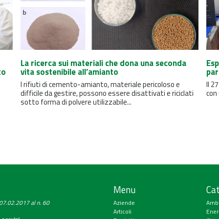
La ricerca sui materiali che dona una seconda
Esp
to
vita sostenibile all’amianto
par
I rifiuti di cemento-amianto, materiale pericoloso e
Il 2
difficile da gestire, possono essere disattivati ​​e riciclati
con 
sotto forma di polvere utilizzabile...
Menu
Cat
a 07.02.2017 al n. 60
Aziende
Amb
Articoli
Ener