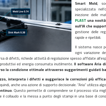
Smart Mold
, so
specializzata nel
iniezione delle ma
PLAST
una novità 
sull’IA che suppo
gestione delle reg
rapide e ripetibili.
Il sistema nasce p
ogni variazione d
 di difetti, richiede attività di regolazione spesso affidate all’esp
produttivi ed energia consumata inutilmente.
Il software Aria d
rso la condizione ottimale attraverso suggerimenti guidati basat
ezzo, interpreta i difetti e suggerisce le correzioni più effi
quindi, anche una azione di supporto decisionale. “Aria” utilizza algorit
ontinuo
. Questo permette di comprendere se il processo sta migl
 il collaudo e la messa a punto degli stampi in una base di cono