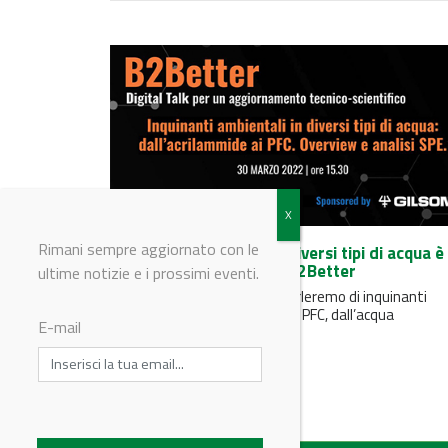
Rimani sempre aggiornato con le
Inquinanti ambientali in diversi tipi di acqua è 
tema del prossimo talk B2Better
ultime notizie e i prossimi eventi.
Il 30 Marzo 2022 alle 15.30 parleremo di inquinanti
ambientali dall’acrilammide ai PFC, dall’acqua
E-mail
sotterranea alle...