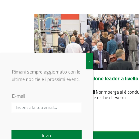
Rimani sempre aggiornato con le
POWTECH si conferma salone leader a livello
ultime notizie e i prossimi eventi.
mondiale
La 20° edizione di POWTECH di Norimberga si è concl
E-mail
con successo dopo tre giornate ricche di eventi