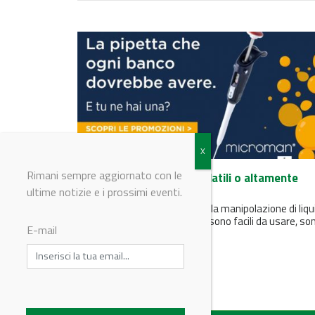
Rimani sempre aggiornato con le
Come pipettare liquidi volatili o altamente
contaminati
ultime notizie e i prossimi eventi.
Le pipette MICROMAN® E per la manipolazione di liqui
viscosi, volatili o contaminati sono facili da usare, so
E-mail
dotate di...