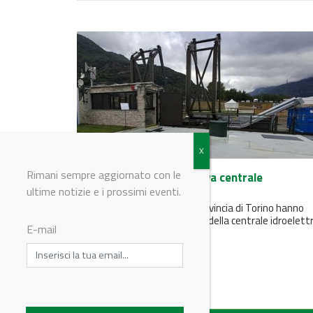
Rimani sempre aggiornato con le
Edison inaugura una nuova centrale
idroelettrica in Piemonte
ultime notizie e i prossimi eventi.
I residenti di sei Comuni in provincia di Torino hanno
contribuito alla realizzazione della centrale idroelettr
E-mail
grazie a un’iniziativa di...