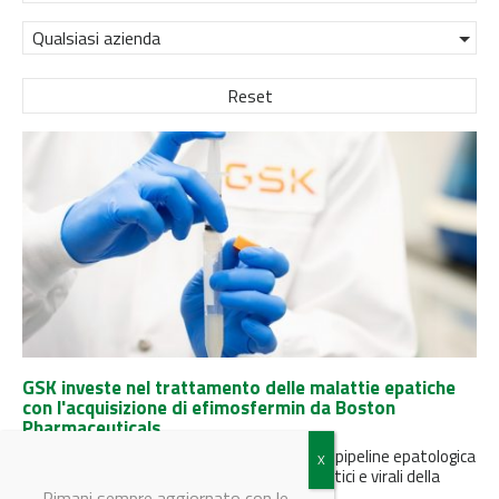
Qualsiasi azienda
Reset
GSK investe nel trattamento delle malattie epatiche
con l'acquisizione di efimosfermin da Boston
Pharmaceuticals
L'operazione espande significativamente la pipeline epatologica
di GSK mirata ad affrontare i fattori steatotici e virali della
malattia epatica, offrendo...
Rimani sempre aggiornato con le