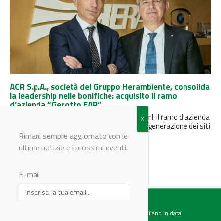
ACR S.p.A., società del Gruppo Herambiente, consolida
la leadership nelle bonifiche: acquisito il ramo
d’azienda “Gerotto EAR”
ACR S.p.A. acquisterà da Gerotto Federico S.r.l. il ramo d’azienda
Gerotto EAR, specializzato nella bonifica e rigenerazione dei siti
contaminati...
Rimani sempre aggiornato con le
ultime notizie e i prossimi eventi.
E-mail
Testata giornalistica registrata presso il Tribunale di Milano in data