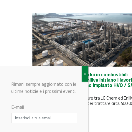
Trasformare scarti e residui in combustibili
sostenibili: LG Chem ed Enilive iniziano i lavori
Rimani sempre aggiornato con le
per le fondazioni del primo impianto HVO / S
in Corea del Sud
ultime notizie e i prossimi eventi.
LG-Eni BioRefining, joint venture tra LG Chem ed Enili
avvierà dal 2027 un impianto per trattare circa 400.0
E-mail
tonnellate di...