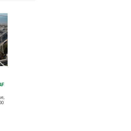
AF
ve,
00