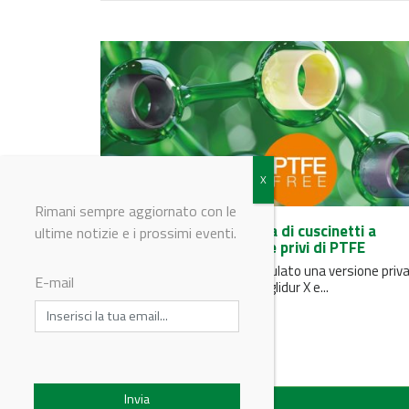
Rimani sempre aggiornato con le
Igus presenta una gamma di cuscinetti a
ultime notizie e i prossimi eventi.
strisciamento totalmente privi di PTFE
Il reparto R&D di igus ha formulato una versione priva
E-mail
PTFE per i materiali iglidur G, iglidur X e...