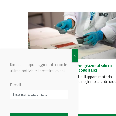
Rimani sempre aggiornato con le
Nuovi materiali per batterie grazie al silicio
recuperato dai pannelli fotovoltaici
ultime notizie e i prossimi eventi.
Il brevetto ENEA permetterà di sviluppare materiali
alternativi alla grafite ed è utile negli impianti di riciclo
E-mail
pannelli dismessi...