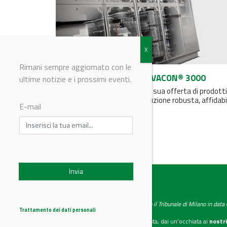
Rimani sempre aggiornato con le
Danfoss Drives presenta VACON® 3000
ultime notizie e i prossimi eventi.
Danfoss Drives incrementa la sua offerta di prodotti
VACON® 3000: una nuova soluzione robusta, affidabi
E-mail
facile da integrare...
IndustryChemistry
Testata giornalistica registrata presso il Tribunale di Milano in dat
Trattamento dei dati personali
Se vuoi diventare nostro inserzionista, dai un’occhiata ai
nostri