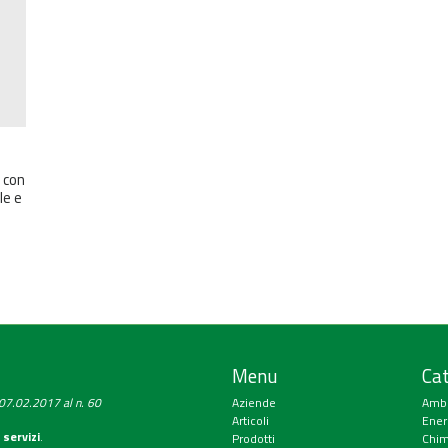
 con
le e
Menu
Cat
a 07.02.2017 al n. 60
Aziende
Amb
Articoli
Ener
 servizi
.
Prodotti
Chim