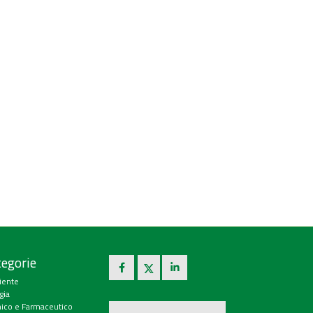
egorie
iente
gia
ico e Farmaceutico