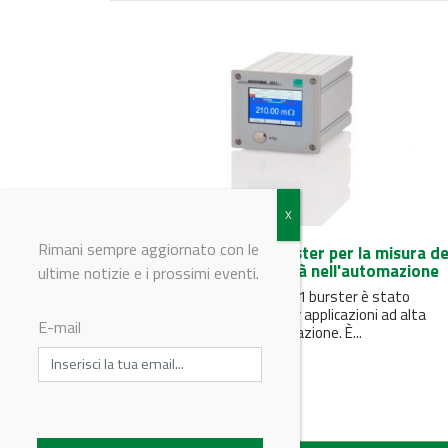
Rimani sempre aggiornato con le
RESISTOMAT® 2311 burster per la misura de
resistenza ad alta velocità nell'automazione
ultime notizie e i prossimi eventi.
Il RESISTOMAT® modello 2311 burster è stato
progettato e ottimizzato per applicazioni ad alta
E-mail
velocità nei sistemi di automazione. È...