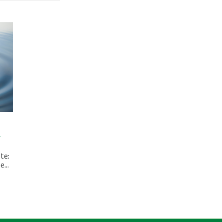
a
te:
...