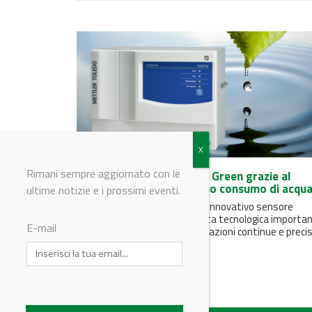
Rimani sempre aggiornato con le
Produzione farmaceutica Green grazie al
monitoraggio TOC a basso consumo di acqu
ultime notizie e i prossimi eventi.
METTLER TOLEDO, con il suo innovativo sensore
6000TOCi, introduce una svolta tecnologica importan
E-mail
il dispositivo permette misurazioni continue e precise