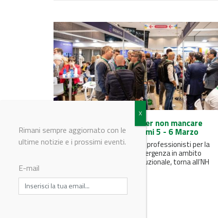
H3i 2024: cinque motivi per non mancare
Rimani sempre aggiornato con le
all'appuntamento i prossimi 5 - 6 Marzo
ultime notizie e i prossimi eventi.
L'incontro annuale dedicato ai professionisti per la
formulazione del settore detergenza in ambito
domestico, industriale e istituzionale, torna all’NH
E-mail
Milano...