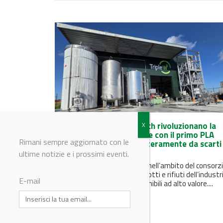
TripleW e Sulzer Chemtech rivoluzionano la
produzione di bioplastiche con il primo PLA
Rimani sempre aggiornato con le
commerciale ottenuto interamente da scarti
alimentari
ultime notizie e i prossimi eventi.
Il nuovo processo, sviluppato nell’ambito del consorz
CIRCLE, trasforma sottoprodotti e rifiuti dell’industr
E-mail
alimentare in materiali sostenibili ad alto valore....