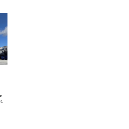
io
ia