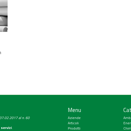
n
Menu
Cat
a 07.02.2017 al n. 60
Aziende
Amb
Articoli
Ener
 servizi
.
Prodotti
Chim