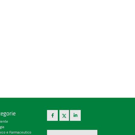
egorie
iente
gia
ico e Farmaceutico