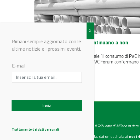
Rimani sempre aggiornato con le
PVC: i consumi in Italia continuano a non
decollare
ultime notizie e i prossimi eventi.
I dati diffusi dallo studio annuale “Il consumo di PVC i
Italia – 2015” presentati dal PVC Forum confermano
E-mail
che...
IndustryChemistry
Testata giornalistica registrata presso il Tribunale di Milano in dat
Trattamento dei dati personali
Se vuoi diventare nostro inserzionista, dai un’occhiata ai
nostri