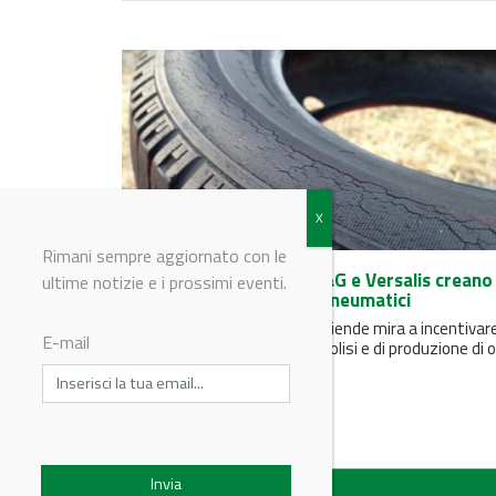
Rimani sempre aggiornato con le
Bridgestone, Gruppo BB&G e Versalis creano 
ultime notizie e i prossimi eventi.
filiera per il riciclo degli pneumatici
La collaborazione tra le tre aziende mira a incentivare
E-mail
sviluppo della tecnologia di pirolisi e di produzione di ol