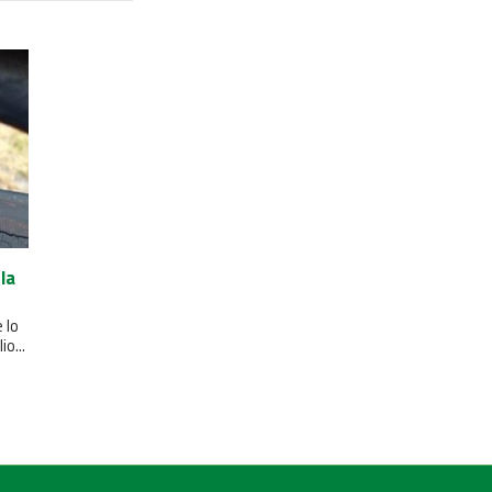
la
 lo
io...