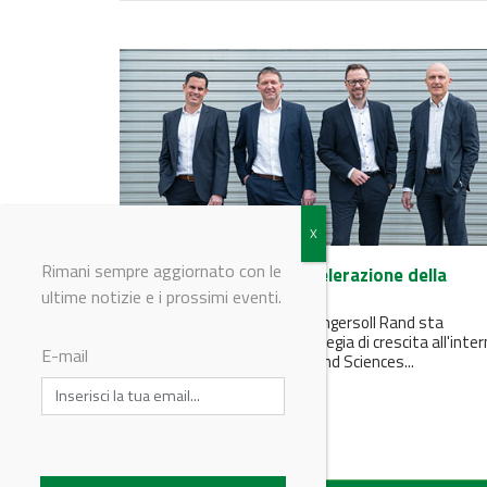
Rimani sempre aggiornato con le
Seepex si prepara all'accelerazione della
crescita
ultime notizie e i prossimi eventi.
Con l'acquisizione di Seepex, Ingersoll Rand sta
perseguendo una chiara strategia di crescita all'inte
E-mail
del suo segmento Precision and Sciences...