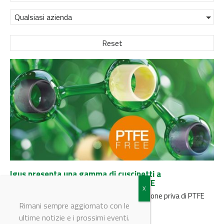
Qualsiasi azienda
Reset
Igus presenta una gamma di cuscinetti a
strisciamento totalmente privi di PTFE
Il reparto R&D di igus ha formulato una versione priva di PTFE
per i materiali iglidur G, iglidur X e...
Rimani sempre aggiornato con le
ultime notizie e i prossimi eventi.