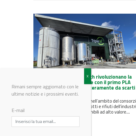
TripleW e Sulzer Chemtech rivoluzionano la
produzione di bioplastiche con il primo PLA
Rimani sempre aggiornato con le
commerciale ottenuto interamente da scarti
alimentari
ultime notizie e i prossimi eventi.
Il nuovo processo, sviluppato nell’ambito del consorz
CIRCLE, trasforma sottoprodotti e rifiuti dell’industr
E-mail
alimentare in materiali sostenibili ad alto valore....