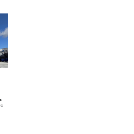
io
ia