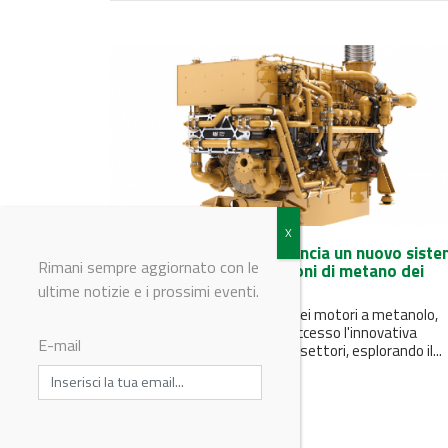
Caterpillar Oil & Gas annuncia un nuovo sist
Rimani sempre aggiornato con le
CCV per ridurre le emissioni di metano dei
motori fino al 20%
ultime notizie e i prossimi eventi.
Parallelamente allo sviluppo dei motori a metanolo,
l'azienda ha sfruttato con successo l'innovativa
E-mail
tecnologia dual-fuel in diversi settori, esplorando il...