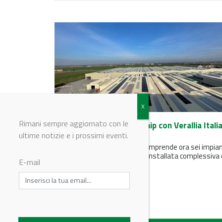
Rimani sempre aggiornato con le
EDP rafforza la partnership con Verallia Itali
Spa
ultime notizie e i prossimi eventi.
L’accordo, avviato nel 2022, comprende ora sei impian
fotovoltaici con una potenza installata complessiva 
E-mail
16 MWp.