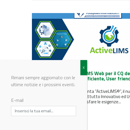
“ActiveLIMS©” il nuovo LIMS Web per il CQ de
Rimani sempre aggiornato con le
Produzione Industriale Efficiente, User friend
Flessibile, Sicuro
ultime notizie e i prossimi eventi.
Polisystem Informatica presenta “ActiveLIMS©”, il n
LIMS- Web “nativo”, ma soprattutto Innovativo ed U
E-mail
friendly, progettato per soddisfare le esigenze...