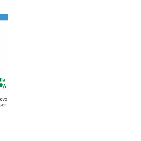
lla
ly,
uovo
ser