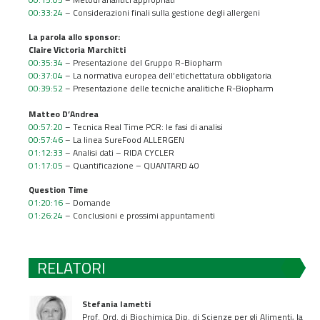
00:33:24
– Considerazioni finali sulla gestione degli allergeni
La parola allo sponsor:
Claire Victoria Marchitti
00:35:34
– Presentazione del Gruppo R-Biopharm
00:37:04
– La normativa europea dell’etichettatura obbligatoria
00:39:52
– Presentazione delle tecniche analitiche R-Biopharm
Matteo D’Andrea
00:57:20
– Tecnica Real Time PCR: le fasi di analisi
00:57:46
– La linea SureFood ALLERGEN
01:12:33
– Analisi dati – RIDA CYCLER
01:17:05
– Quantificazione – QUANTARD 40
Question Time
01:20:16
– Domande
01:26:24
– Conclusioni e prossimi appuntamenti
RELATORI
Stefania Iametti
Prof. Ord. di Biochimica Dip. di Scienze per gli Alimenti, la