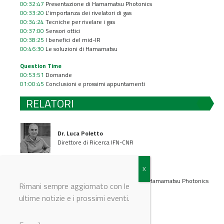
00:32:47
Presentazione di Hamamatsu Photonics
00:33:20
L’importanza dei rivelatori di gas
00:34:24
Tecniche per rivelare i gas
00:37:00
Sensori ottici
00:38:25
I benefici del mid-IR
00:46:30
Le soluzioni di Hamamatsu
Question Time
00:53:51
Domande
01:00:45
Conclusioni e prossimi appuntamenti
RELATORI
Dr. Luca Poletto
Direttore di Ricerca IFN-CNR
Ing. Gaetano Panagia
Technical Marketing Engineer per Hamamatsu Photonics
Rimani sempre aggiornato con le
Europe
ultime notizie e i prossimi eventi.