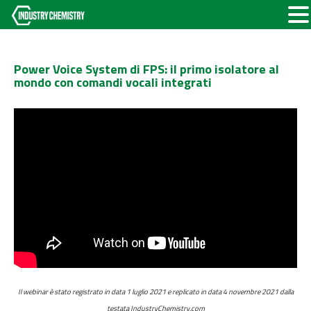
Power Voice System di FPS: il primo isolatore al
mondo con comandi vocali integrati
Il webinar è stato registrato in data 1 luglio 2021 e replicato in data 4 novembre 2021 dalla
testata IndustryChemistry.com