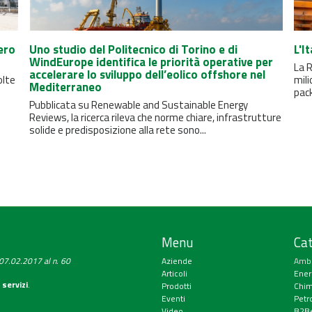
ero
Uno studio del Politecnico di Torino e di
L'I
WindEurope identifica le priorità operative per
La R
accelerare lo sviluppo dell’eolico offshore nel
olte
mili
Mediterraneo
pack
Pubblicata su Renewable and Sustainable Energy
Reviews, la ricerca rileva che norme chiare, infrastrutture
solide e predisposizione alla rete sono...
Menu
Cat
a 07.02.2017 al n. 60
Aziende
Amb
Articoli
Ener
 servizi
.
Prodotti
Chim
Eventi
Petr
Video
B2Be