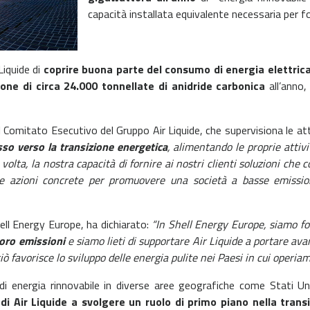
capacità installata equivalente necessaria per 
Liquide di
coprire buona parte del consumo di energia elettrica 
ione di circa 24.000 tonnellate di anidride carbonica
all’anno,
Comitato Esecutivo del Gruppo Air Liquide, che supervisiona le atti
so verso la transizione energetica
, alimentando le proprie attiv
lta, la nostra capacità di fornire ai nostri clienti soluzioni che 
e azioni concrete per promuovere una società a basse emissioni 
ll Energy Europe, ha dichiarato:
“In Shell Energy Europe, siamo fo
 loro emissioni
e siamo lieti di supportare Air Liquide a portare ava
ò favorisce lo sviluppo delle energia pulite nei Paesi in cui operiam
o di energia rinnovabile in diverse aree geografiche come Stati 
di Air Liquide a svolgere un ruolo di primo piano nella trans