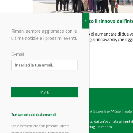
Edison completa in Abruzzo il rinnovo dell'int
parco eolico del Gruppo
Rimani sempre aggiornato con le
Il rinnovamento ha consentito di aumentare di due v
ultime notizie e i prossimi eventi.
e mezzo la produzione di energia rinnovabile, che oggi
raggiunge 355...
E-mail
IndustryChemistry
Testata giornalistica registrata presso il Tribunale di Milano in dat
Trattamento dei dati personali
Se vuoi diventare nostro inserzionista, dai un’occhiata ai
nostri
Con la sottoscrizione della presente, l’utente
Scarica il mediakit
per maggiori dettagli in merito.