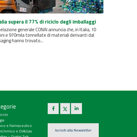
talia supera il 77% di riciclo degli imballaggi
elazione generale CONAI annuncia che, in Italia, 10
oni e 970mila tonnellate di materiali derivanti dal
aging hanno trovato...
egorie
iente
gia
ico e Farmaceutico
Iscriviti alla Newsletter
olchimico e Oil&Gas
tter – Digital Talk