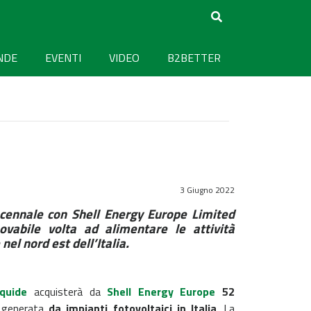
NDE
EVENTI
VIDEO
B2BETTER
3 Giugno 2022
ecennale con Shell Energy Europe Limited
ovabile volta ad alimentare le attività
nel nord est dell’Italia.
iquide
acquisterà da
Shell Energy Europe
52
e generata
da impianti fotovoltaici in Italia
. La