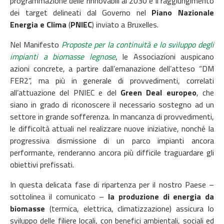
programmazione delle rinnovabili al 2030 e il raggiungimento
dei target delineati dal Governo nel
Piano Nazionale
Energia e Clima
(
PNIEC
) inviato a Bruxelles.
Nel Manifesto
Proposte per la continuità e lo sviluppo degli
impianti a biomasse legnose
, le Associazioni auspicano
azioni concrete, a partire dall’emanazione dell’atteso “DM
FER2”, ma più in generale di provvedimenti, correlati
all’attuazione del PNIEC e del
Green Deal europeo
, che
siano in grado di riconoscere il necessario sostegno ad un
settore in grande sofferenza. In mancanza di provvedimenti,
le difficoltà attuali nel realizzare nuove iniziative, nonché la
progressiva dismissione di un parco impianti ancora
performante, renderanno ancora più difficile traguardare gli
obiettivi prefissati.
In questa delicata fase di ripartenza per il nostro Paese –
sottolinea il comunicato –
la produzione di energia da
biomasse
(termica, elettrica, climatizzazione) assicura lo
sviluppo delle filiere locali, con benefici ambientali, sociali ed