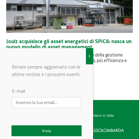
Joulz acquisisce gli asset energetici di SPICA: nasce un
nuovo modello di asset management
Un’operazione strategica che segna il futuro della gestione
energetica per le aziende: meno complessità, più efficienza e
liquidità immediata.
Rimani sempre aggiornato con le
ultime notizie e i prossimi eventi.
E-mail
Testata giornalistica registrata presso il Tribunale di Milano in data
07.02.2017 al n. 60 Editrice Industriale è associata a: