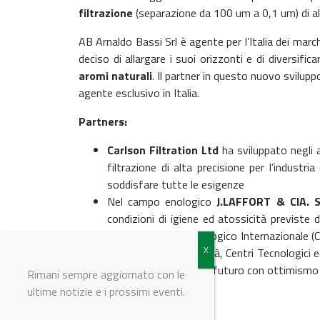
filtrazione
(separazione da 100 um a 0,1 um) di al
AB Arnaldo Bassi Srl è agente per l’Italia dei mar
deciso di allargare i suoi orizzonti e di diversific
aromi naturali
. Il partner in questo nuovo svilu
agente esclusivo in Italia.
Partners:
Carlson Filtration Ltd
ha sviluppato negli a
filtrazione di alta precisione per l’indus
soddisfare tutte le esigenze
Nel campo enologico
J.LAFFORT & CIA. S
condizioni di igiene ed atossicità previste 
analisi del Codice Enologico Internazionale (
laboratori ed Università, Centri Tecnologici 
clienti e di guardare al futuro con ottimismo 
Rimani sempre aggiornato con le
ultime notizie e i prossimi eventi.