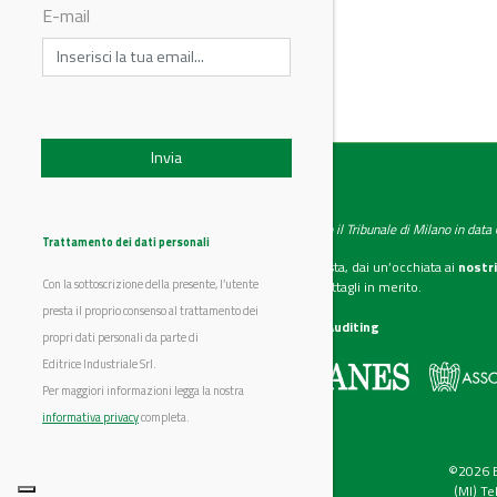
© Riproduzione riservata
E-mail
IndustryChemistry
Testata giornalistica registrata presso il Tribunale di Milano in dat
Trattamento dei dati personali
Se vuoi diventare nostro inserzionista, dai un’occhiata ai
nostri
Con la sottoscrizione della presente, l’utente
Scarica il mediakit
per maggiori dettagli in merito.
presta il proprio consenso al trattamento dei
La nostra certificazione
CSST WebAuditing
propri dati personali da parte di
Editrice Industriale Srl.
Editrice Industriale è associata a:
Per maggiori informazioni legga la nostra
informativa privacy
completa.
©2026 Ed
(MI) T