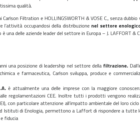
tissima qualità.
chi Carlson Filtration e HOLLINGSWORTH & VOSE C., senza dubbio vali
are l’attività occupandosi della distribuzione
nel settore enologico
ppo è una delle aziende leader del settore in Europa – J. LAFFORT 
nni una posizione di leadership nel settore della
filtrazione.
Dall’
tria chimica e farmaceutica, Carlson sviluppa, produce e commerc
.A.
è attualmente una delle imprese con la maggiore conoscenz
dalle regolamentazioni CEE. Inoltre tutti i prodotti vengono reali
CEI), con particolare attenzione all’impatto ambientale del loro cicl
ed Istituti di Enologia, permettono a Laffort di rispondere a tutte 
e fiducia