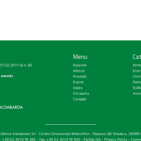
Menu
Cat
a 07.02.2017 al n. 60
Aziende
Amb
Articoli
Ener
 servizi
.
Prodotti
Chim
Eventi
Petr
Video
B2Be
Chi siamo
Hom
Contatti
itrice Industriale Srl - Centro Direzionale Milanofiori - Palazzo Q8 Strada 4, 2008
el: +39 02 303218.280 - Fax: +39 02 303218.500 -
Partita IVA
-
Privacy Policy
-
Cooki