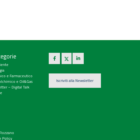
egorie
iente
gia
ico e Farmaceutico
Iscriviti alla Newsletter
olchimico e Oil&Gas
tter – Digital Talk
e
9 Rozzano
e Policy