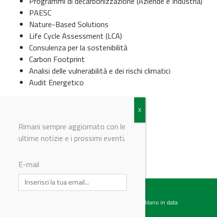
Programmi di decarbonizzazione (Aziende e Industria)
PAESC
Nature-Based Solutions
Life Cycle Assessment (LCA)
Consulenza per la sostenibilità
Carbon Footprint
Analisi delle vulnerabilità e dei rischi climatici
Audit Energetico
© Riproduzione riservata
Rimani sempre aggiornato con le
ultime notizie e i prossimi eventi.
E-mail
Testata giornalistica registrata presso il Tribunale di Milano in data
07.02.2017 al n. 60 Editrice Industriale è associata a: