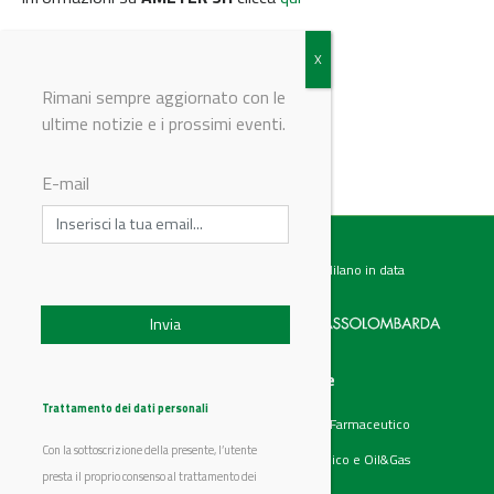
© Riproduzione riservata
Rimani sempre aggiornato con le
ultime notizie e i prossimi eventi.
E-mail
Testata giornalistica registrata presso il Tribunale di Milano in data
07.02.2017 al n. 60 Editrice Industriale è associata a:
Menu
Categorie
Chi siamo
Ambiente
Trattamento dei dati personali
Articoli
Chimico e Farmaceutico
Prodotti
Energia
Con la sottoscrizione della presente, l’utente
Aziende
Petrolchimico e Oil&Gas
Eventi
presta il proprio consenso al trattamento dei