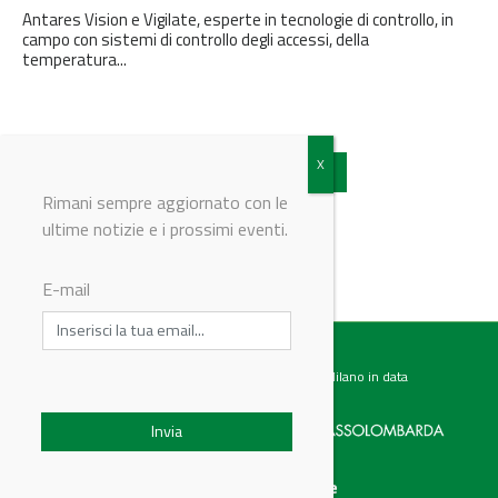
Antares Vision e Vigilate, esperte in tecnologie di controllo, in
campo con sistemi di controllo degli accessi, della
temperatura...
Vedi tutti gli articoli
Rimani sempre aggiornato con le
ultime notizie e i prossimi eventi.
E-mail
Testata giornalistica registrata presso il Tribunale di Milano in data
07.02.2017 al n. 60 Editrice Industriale è associata a:
Menu
Categorie