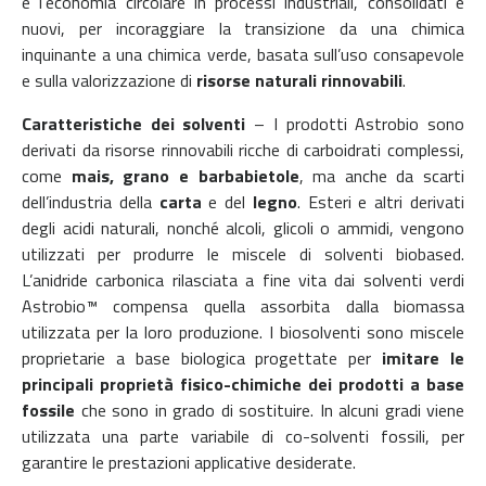
e l’economia circolare in processi industriali, consolidati e
nuovi, per incoraggiare
la transizione da
una chimica
inquinante a una chimica verde,
basata sull’uso consapevole
e sulla valorizzazione di
risorse naturali rinnovabili
.
Caratteristiche dei solventi
–
I prodotti Astrobio sono
derivati da risorse rinnovabili ricche di carboidrati complessi,
come
mais, grano e barbabietole
, ma anche da scarti
dell’industria della
carta
e del
legno
.
Esteri e altri derivati
degli acidi naturali, nonché alcoli, glicoli o ammidi, vengono
utilizzati per produrre le miscele di solventi biobased.
L’a
nidride carbonica rilasciata a fine vita dai solventi verdi
Astrobio™ compensa quella assorbita dalla biomassa
utilizzata per la loro produzione.
I biosolventi sono miscele
proprietarie a base biologica progettate per
imitare le
principali proprietà fisico-chimiche dei prodotti a base
fossile
che sono in grado di sostituire. In alcuni gradi viene
utilizzata una parte variabile di co-solventi fossili, per
garantire le prestazioni applicative desiderate.