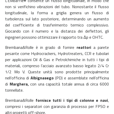
L’EMbaffle® consente un flusso longitudinale, in modo che
non si verifichino vibrazioni del tubo. Nonostante il flusso
longitudinale, la forma a griglia genera un flusso di
turbolenza sul lato posteriore, determinando un aumento
del coefficiente di trasferimento termico complessivo.
Giocando con il numero e la distanza dei deflettori, gli
ingegneri possono ottimizzare il rapporto tra Δp e OHTC.
Brembana&Rolle è in grado di fornire
reattori
a parete
pesante come Hydrocrackers, Hydrotreaters, CCR e tubolari
per applicazioni Oil & Gas e Petrolchimiche in tutti i tipi di
materiali, compreso l’acciaio avanzato basso legato 2/4 Cr
1/2 Mo V. Queste unità sono prodotte principalmente
nell’officina di
Albignasego
(PD) e assemblate nell’officina
di
Marghera,
con una capacità totale annua di circa 6000
tonnellate.
Brembana&Rolle
fornisce tutti i tipi di colonne e navi
,
compresi i separatori con garanzia di processo per FPSO e
altri progetti off-shore.