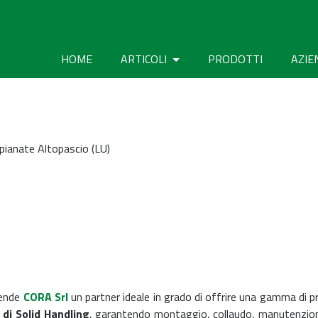
HOME
ARTICOLI
PRODOTTI
AZIE
Spianate Altopascio (LU)
rende
CORA Srl
un partner ideale in grado di offrire una gamma di pr
 di Solid Handling
, garantendo montaggio, collaudo, manutenzio