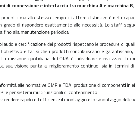
emi di connessione e interfaccia tra macchina A e macchina B
,
 prodotti ma allo stesso tempo il fattore distintivo è nella capaci
n grado di rispondere esattamente alle necessità. Lo staff segue il
ma fino alla manutenzione periodica.
laudo e certificazione dei prodotti rispettano le procedure di qualità
L’obiettivo è far sì che i prodotti contribuiscano e garantiscano,
.
La missione quotidiana di CORA è individuare e realizzare la mig
a sua visione punta al miglioramento continuo, sia in termini di e
conformità alle normative GMP e FDA, produzione di componenti in 
API e per sistemi multifunzionali di contenimento
rendere rapido ed efficiente il montaggio e lo smontaggio delle val