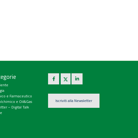
egorie
iente
gia
ico e Farmaceutico
Iscriviti alla Newsletter
olchimico e Oil&Gas
tter – Digital Talk
e