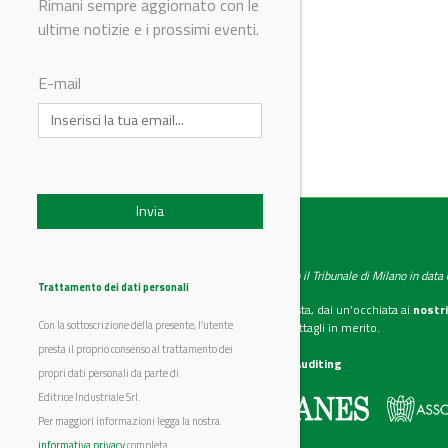
Rimani sempre aggiornato con le
ultime notizie e i prossimi eventi.
E-mail
IndustryChemistry
Testata giornalistica registrata presso il Tribunale di Milano in dat
Trattamento dei dati personali
Se vuoi diventare nostro inserzionista, dai un’occhiata ai
nostri
Con la sottoscrizione della presente, l’utente
Scarica il mediakit
per maggiori dettagli in merito.
presta il proprio consenso al trattamento dei
La nostra certificazione
CSST WebAuditing
propri dati personali da parte di
Editrice Industriale Srl.
Editrice Industriale è associata a:
Per maggiori informazioni legga la nostra
informativa privacy
completa.