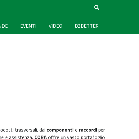
NDE
EVENTI
VIDEO
B2BETTER
odotti trasversali, dai
componenti
e
raccordi
per
ne e assistenza.
CORA
offre un vasto portafoglio